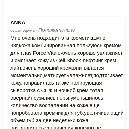
ANNA
Положительно
общая оценка -
Мне очень подходит эта косметика,мне
33г,кожа комбинированная,пользуюсь кремом
для глаз Force Vitale-очень хорошо увлажняет
и смягчает кожу,из Cell Shock-лифтинг крем
лайт,очень хороший крем,впитывается
моментально,матирует,увлажняет,подтягивает
кожу,понравилась также полирующая
сыворотка с СПФ и ночной крем тотал
овернайт,сузились поры,уменьшилось
количество воспалений на коже,еще
попробовала кремчик для губ,увеличивающий
объем губ-за две недельки кожа
разгладилась,увеличения конечно не