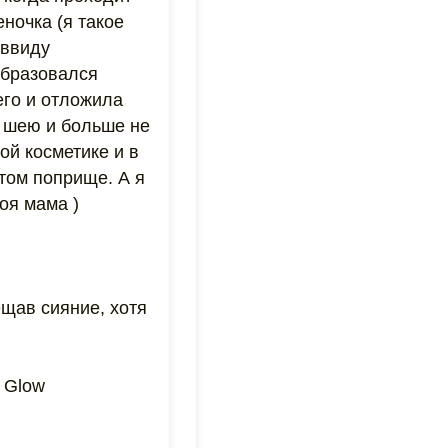
ночка (я такое
 ввиду
образовался
его и отложила
а шею и больше не
й косметике и в
том поприще. А я
моя мама )
ещав сияние, хотя
y Glow