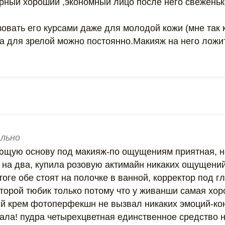
рный хороший ,экономный лицо после него свеженько
овать его курсами даже для молодой кожи (мне так 
 а для зрелой можно постоянно.Макияж на него ложи
льно
щую основу под макияж-по ощущениям приятная, но
а на два, купила розовую актимайн никаких ощущений
итоге обе стоят на полочке в ванной, корректор под г
второй тюбик только потому что у живанши самая хо
ый крем фотоперфекшн не вызвал никаких эмоций-кон
ала! пудра четырехцветная единственное средство н