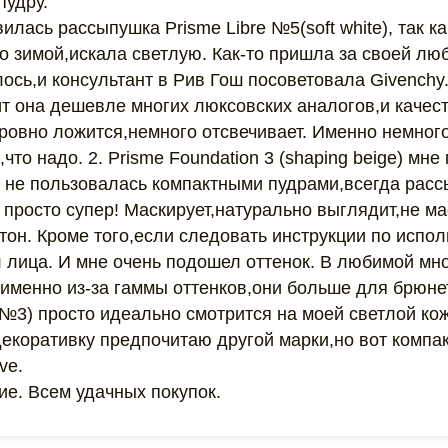
пудру.
илась рассыпушка Prisme Libre №5(soft white), так к
о зимой,искала светлую. Как-то пришла за своей лю
алось,и консультант в Рив Гош посоветовала Givench
ит она дешевле многих люксовских аналогов,и качес
ровно ложится,немного отсвечивает. Именно немного
,что надо. 2. Prisme Foundation 3 (shaping beige) мн
 я не пользовалась компактными пудрами,всегда рас
 просто супер! Маскирует,натурально выглядит,не ма
тон. Кроме того,если следовать инструкции по испо
 лица. И мне очень подошел оттенок. В любимой мно
 именно из-за гаммы оттенков,они больше для брюне
(№3) просто идеально смотрится на моей светлой кож
екоративку предпочитаю другой марки,но вот компак
ve.
ие. Всем удачных покупок.