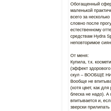
Обогащенный сфер
маленькой практичн
всего за нескольк
словно после прогу
естественному отт
средствам Hydra Sp
неповторимое сиян
От меня:
Купила, т.к. косме
(эффект здорового 
скул – ВООБЩЕ НИ
Вообще не впитывае
(хотя цвет, как для
блеска не надо). А
впитывается и, ес
зверски прилипать к