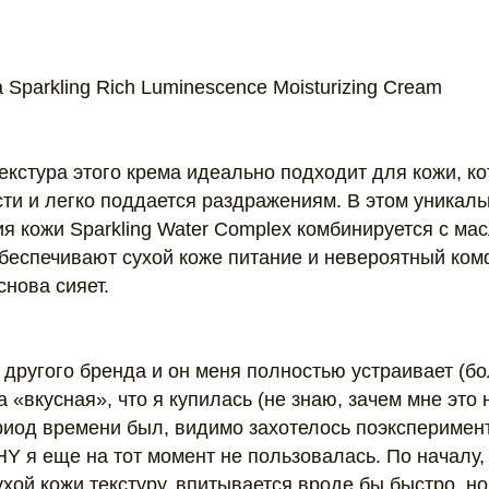
Sparkling Rich Luminescence Moisturizing Cream
екстура этого крема идеально подходит для кожи, к
ти и легко поддается раздражениям. В этом уника
я кожи Sparkling Water Complex комбинируется с ма
еспечивают сухой коже питание и невероятный ком
снова сияет.
другого бренда и он меня полностью устраивает (бо
 «вкусная», что я купилась (не знаю, зачем мне это 
иод времени был, видимо захотелось поэксперименти
Y я еще на тот момент не пользовалась. По началу,
ухой кожи текстуру, впитывается вроде бы быстро, но