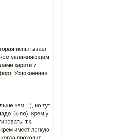
оторая испытывает
льном увлажняющем
слами карите и
форт. Успокоенная
льше чем…), но тут
надо было). Крем у
ровать, т.к.
 крем имеет легкую
 когда проходит