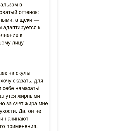
альзам в
оватый оттенок:
нными, а щеки —
м адаптируется к
олнение к
шему лицу
шек на скулы
хочу сказать, для
себе намазать!
станутся жирными
 но за счет жира мне
ухости. Да, он не
ни начинают
ого применения.