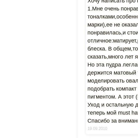
Хочу написать про 
1.Мне очень понрав
тоналками,особенн
марки),ее не оказ
понравилась,и сто
отличное:матирует,
блеска. В общем,то
сказать,много лет
Но эта пудра легла
держится матовый 
моделировать овал
подобрать компакт
пигментом. А этот 
Уход и остальную д
теперь мой must ha
Спасибо за вниман
19.09.2010