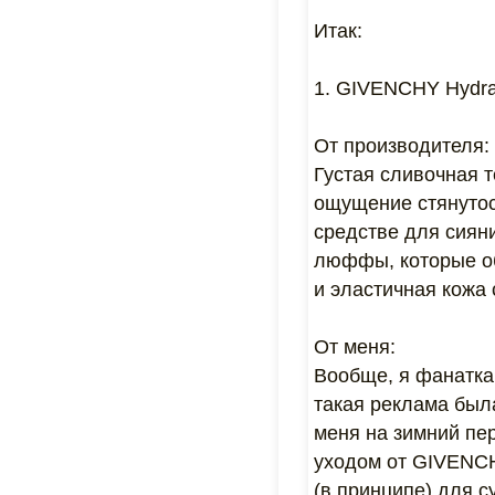
Итак:
1. GIVENCHY Hydra 
От производителя:
Густая сливочная т
ощущение стянутос
средстве для сияни
люффы, которые об
и эластичная кожа 
От меня:
Вообще, я фанатка 
такая реклама была
меня на зимний пер
уходом от GIVENCH
(в принципе) для с