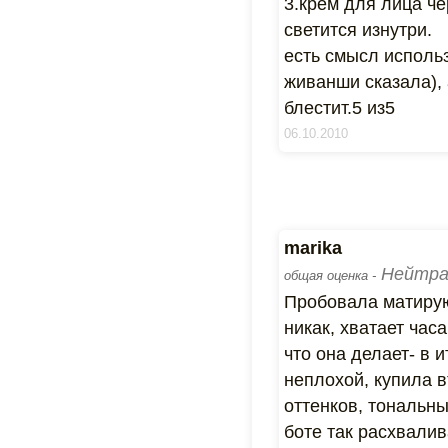
3.крем для лица чё
светится изнутри.
есть смысл использ
живанши сказала),
блестит.5 из5
06.10.2010
marika
Нейтра
общая оценка -
Пробовала матирую
никак, хватает час
что она делает- в 
неплохой, купила 
оттенков, тональн
боте так расхвалив