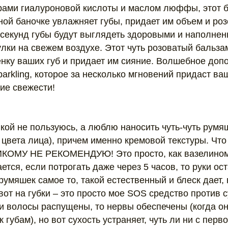
ами гиалуроновой кислоты и маслом люффы, этот б
ой баночке увлажняет губы, придает им объем и роз
о секунд губы будут выглядеть здоровыми и наполне
лки на свежем воздухе. Этот чуть розоватый бальза
енку ваших губ и придает им сияние. Волшебное доп
arkling, которое за несколько мгновений придаст ва
ие свежести!
тикой не пользуюсь, а люблю наносить чуть-чуть румя
цвета лица), причем именно кремовой текстуры. Что 
КОМУ НЕ РЕКОМЕНДУЮ! Это просто, как вазелином 
тся, если потрогать даже через 5 часов, то руки о
 румяшек самое то, такой естественный и блеск дает,
 вот на губки – это просто мое SOS средство против с
ли волосы распущены, то нервы обеспечены (когда о
 губам), но вот сухость устраняет, чуть ли ни с перв