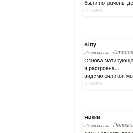
были потрачены де
04.10.2010
Kitty
Отрица
общая оценка -
Основа матирующая
я растроена...
видимо силикон мо
20.09.2010
Никки
Положи
общая оценка -