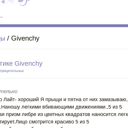
ды
/ Givenchy
тике Givenchy
отрицательных
тельно
ер Лайт- хороший Я прыщи и пятна от них замазываю,
.Наношу легкими вбивающими движениями.,5 из 5
ая призм либре из цветных квадратов наносится лег
ирует.Лицо смотрится красиво 5 из 5