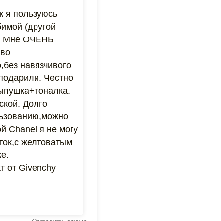
ак я пользуюсь
бимой (другой
y. Мне ОЧЕНЬ
тво
,без навязчивого
е подарили. Честно
сыпушка+тоналка.
ской. Долго
льзованию,можно
й Chanel я не могу
ток,с желтоватым
е.
т от Givenchy