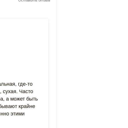
Оставить отзыв
альная, где-то
, сухая. Часто
а, а может быть
 бывают крайне
янно этими