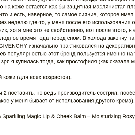
о на коже остается как бы защитная маслянистая пле
Это и есть, наверное, то самое сияние, которое имел
ез неделю где-то, у меня после его использования 
к, хотя мне это не свойственно, вот после этого, я 
олодное время года перед сном. В холода закончу н
 GIVENCHY изначально практиковался на декоративно
ев популярностью этот бренд пользуется именно на 
, зря я купилась тогда, как простофиля (как сказала 
й кожи (для всех возрастов).
ы 2 поставить, но ведь производитель сострил, пооб
какое у меня бывает от использования другого крема).
Sparkling Magic Lip & Cheek Balm – Moisturizing Ros