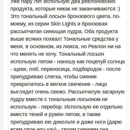
Уже пару лет использую два ревлоновских
продукта, которые никак не заканчиваются :)
Это тональный лосьон бронзового цвета, по-
моему, из серии Skin Lights и бронзовая
рассыпчатая сияющая пудра. Оба продукта
выше всяких похвал! Тональные средства у
меня, в основном, из люкса, но Ревлон ни на
что менять не хочу. Тональный лосьон
использую летом - наношу как поцелуй солнца
- щеки, лоб, переносица, подбородок - после
припудриваю слегка, чтобы сияние
превратилось в мягкое свечение - лицо
выглядит очень свежо. Рассыпчатую загарную
пудру вместе с тональным лосьоном не
использую - перебор. Использую ее отдельно
вместо теней и румян летом, а также
припудриваю ею декольте и даже ноги (дарю
всем свое ноу-хау) - своим сиянием она