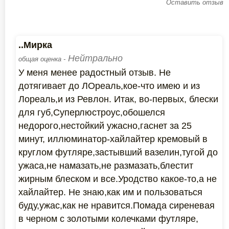
Оставить отзыв
..Мирка
Нейтрально
общая оценка -
У меня менее радостный отзыв. Не
дотягивает до ЛОреаль,кое-что имею и из
Лореаль,и из Ревлон. Итак, во-первых, блески
для губ,Суперлюстроус,обошелся
недорого,нестойкий ужасно,гаснет за 25
минут, иллюминатор-хайлайтер кремовый в
круглом футляре,застывший вазелин,тугой до
ужаса,не намазать,не размазать,блестит
жирным блеском и все.Уродство какое-то,а не
хайлайтер. Не знаю,как им и пользоваться
буду,ужас,как не нравится.Помада сиреневая
в черном с золотыми колечками футляре,