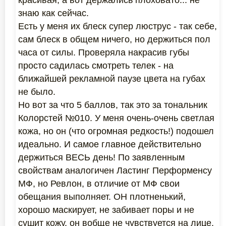
красивая, а вот держались плоховато... не
знаю как сейчас.
Есть у меня их блеск супер люструс - так себе,
сам блеск в общем ничего, но держиться пол
часа от силы. Проверяла накрасив губы
просто садилась смотреть телек - на
ближайшей рекламной паузе цвета на губах
не было.
Но вот за что 5 баллов, так это за тональник
Колорстей №010. У меня очень-очень светлая
кожа, но он (что огромная редкость!) подошел
идеально. И самое главное действительно
держиться ВЕСЬ день! По заявленным
свойствам аналогичен Ластинг Перформенсу
МФ, но Ревлон, в отличие от МФ свои
обещания выполняет. ОН плотненький,
хорошо маскирует, не забивает поры и не
сушит кожу, он вобще не чувствуется на лице,