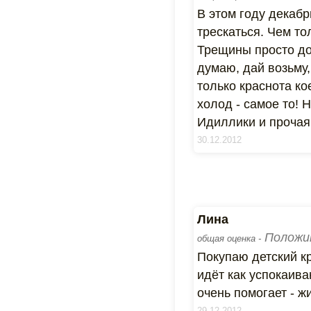
В этом году декабр
трескаться. Чем то
Трещины просто дос
думаю, дай возьму,
только краснота кое
холод - самое то! 
Идиллики и прочая
30.12.2012
Лина
Положи
общая оценка -
Покупаю детский кр
идёт как успокаив
очень помогает - ж
29.12.2012