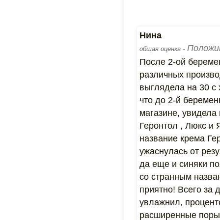
Нина
Положи
общая оценка -
После 2-ой береме
различных производ
выглядела на 30 с 
что до 2-й беремен
магазине, увидела 
Геронтол , Люкс и 
название крема Ге
ужаснулась от рез
да еще и синяки п
со странным назва
приятно! Всего за 
увлажнил, процент
расширенные поры,