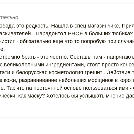
тельно
вобода это редкость. Нашла в спец магазинчике. При
ласкивателей - Парадонтол PROF в больших тюбиках
 чистит - обязательно еще что то попробую при случ
е.
 стремно брать - это честно. Составы там - напрягаю
с великолепными ингредиентами, стоят просто кон
тати и белорусская косметология грешит . Действие т
 кожи, разравнивание небольших морщинок в коротк
ие. Так что на постоянной основе пользоваться ими -
ически, как маску? Хотелось бы услышать мнение да