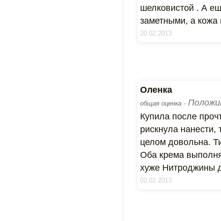
шелковистой . А ещ
заметными, а кожа 
20.02.2013
Оленка
Положи
общая оценка -
Купила после прочт
рискнула нанести, 
целом довольна. Ти
Оба крема выполня
хуже Нитроджины дл
02.02.2013