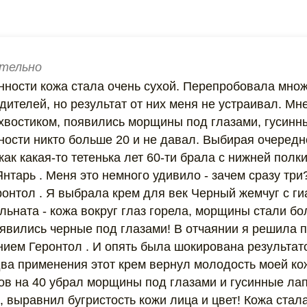
тельно
нности кожа стала очень сухой. Перепробовала мно
ителей, но результат от них меня не устраивал. Мне 
хвостиком, появились морщины под глазами, гусинны
ности никто больше 20 и не давал. Выбирая очередн
как какая-то тетенька лет 60-ти брала с нижней полк
Янтарь . Меня это немного удивило - зачем сразу тр
ронтол . Я выбрала крем для век Черный жемчуг с ги
ульната - кожа вокруг глаз горела, морщины стали 
оявились черные под глазами! В отчаянии я решила 
нием Геронтол . И опять была шокирована результато
два применения этот крем вернул молодость моей ко
ов на 40 убрал морщины под глазами и гусинные лап
 выравнил бугристость кожи лица и цвет! Кожа стала