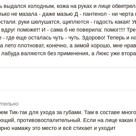
ь выдался холодным, кожа на руках и лице обветрел
лько не мазала - даже мазью Д - пантенол - ни черта
тали: руки шелушатся, щиплются - гадость какая! У
 вдруг поможет! И - сама б не поверила: помог!!!! Т
 - где еще осталась чуть - чуть. Здорово! Теперь и н
На лето плотноват, конечно, а зимой хорошо, мне нрав
 лабуда валяются без применения, а Люкс уже втора
тельно
ем Тик-так для ухода за губами. Там в составе много
ающий, противовоспалительный. Если на лице какая 
ирно намажу это место и всё стихает и уходит