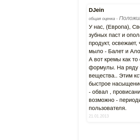
DJein
Положи
общая оценка -
У нас, (Европа), С
зубных паст и опо
продукт, освежает,
мыло - Балет и Ало
А вот кремы как то
формулы. На ряду 
вещества.. Этим кс
быстрое насыщение
- обвал , провисан
возможно - период
пользователя.
21.01.2013