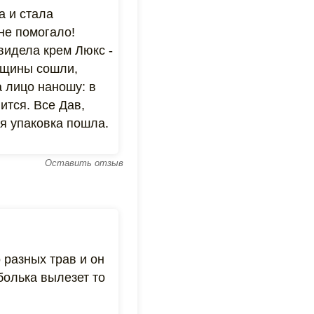
а и стала
 не помогало!
видела крем Люкс -
рещины сошли,
а лицо наношу: в
ится. Все Дав,
я упаковка пошла.
Оставить отзыв
 разных трав и он
болька вылезет то