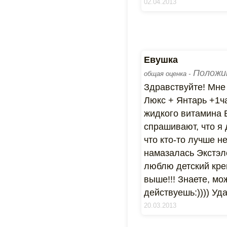
02.04.2013
Евушка
Положи
общая оценка -
Здравствуйте! Мне 
Люкс + Янтарь +1ч
жидкого витамина 
спрашивают, что я 
что кто-то лучше н
намазалась Экстэло
люблю детский крем
выше!!! Знаете, мо
действуешь:)))) Уд
20.03.2013