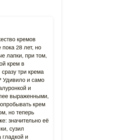
жество кремов
пока 28 лет, но
е лапки, при том,
ой крем в
и сразу три крема
и? Удивило и само
алуронкой и
более выраженными,
попробывать крем
м, но теперь
же: значительно её
ки, сузил
 гладкой и