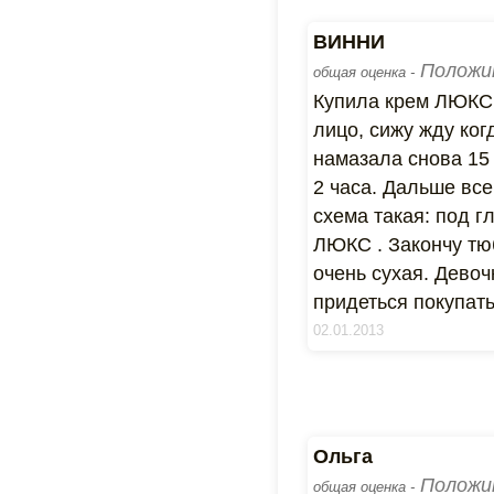
ВИННИ
Положи
общая оценка -
Купила крем ЛЮКС 
лицо, сижу жду ког
намазала снова 15 
2 часа. Дальше все
схема такая: под г
ЛЮКС . Закончу тю
очень сухая. Девоч
придеться покупать
02.01.2013
Ольга
Положи
общая оценка -