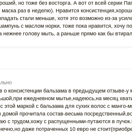
роший, но тоже без восторга. А вот от всей серии Па
, маска раз в неделю). Нравится консистенция,хоро
падать стали меньше, хотя это возможно из-за усил
ампунь с маслом норки, тоже пока нравится, хочу п
а нежнее голову мыть, а раньше прямо как бы втира
льно
в о консистенции бальзама в предыдущем отзыве-у 
ьшой,при ежедневном мытье,надеюсь,на месяц хват
с этой маркой с бальзама для сухих волос с манго-м
я домой прочитала состав-весьма посредственный,в
аю с трудом,хожу с распущенными-путаются в пучок.
нечно,но даже потраченных 10 евро не стоит(приобре