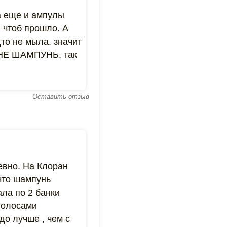
а еще и ампулы
 чтоб прошло. А
то не мыла. значит
О НЕ ШАМПУНЬ. так
Оставить отзыв
евно. На Клоран
что шампунь
ла по 2 банки
волосами
до лучше , чем с