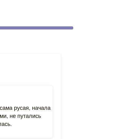
сама русая, начала
ми, не путались
лась.