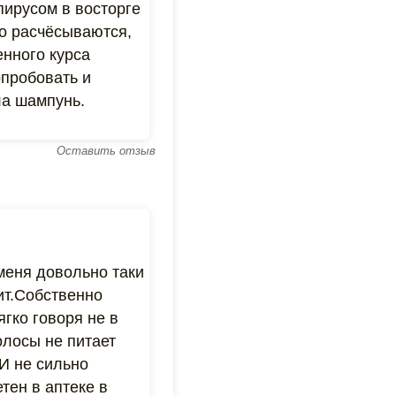
пирусом в восторге
шо расчёсываются,
енного курса
опробовать и
ла шампунь.
Оставить отзыв
меня довольно таки
ит.Собственно
ягко говоря не в
олосы не питает
И не сильно
тен в аптеке в