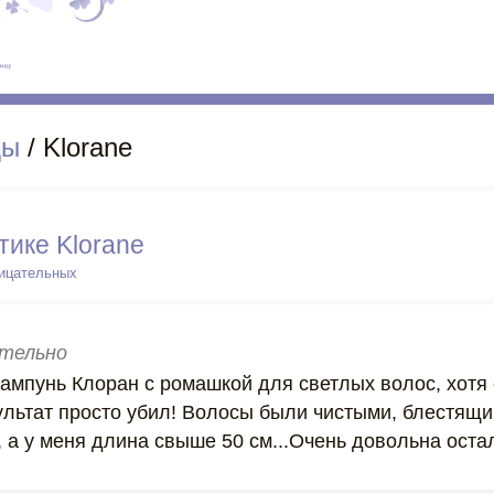
ды
/ Klorane
тике Klorane
рицательных
тельно
ампунь Клоран с ромашкой для светлых волос, хотя 
ультат просто убил! Волосы были чистыми, блестящи
 а у меня длина свыше 50 см...Очень довольна оста