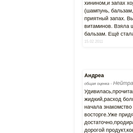
хинином,и запах хо
(шампунь, бальзам
приятный запах. Вы
витаминов. Взяла ш
бальзам. Ещё стал
15.02.2011
Андреа
Нейтра
общая оценка -
Удивилась,прочита
жидкий,расход бол
начала знакомство 
восторге.Уже прид
достаточно,продир
дорогой продукт,ко