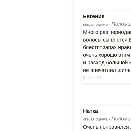
Евгения
Положи
общая оценка -
Много раз периода
волосы сыплются.В
блестят,запах нрав
очень хорошо этим
и расход большой 
не впечатлил ,силь
07.05.2011
Натка
Положи
общая оценка -
Очень понравился 