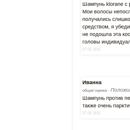
Шампунь klorane с
Мои волосы непосл
получались слишко
средством, я убеди
не подошла эта кос
головы индивидуал
07.05.2011
Иванна
Положи
общая оценка -
Шампунь против пер
также очень паркт
07.05.2011