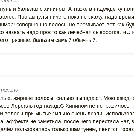
тельно
мпунь и бальзам с хинином. А также в надежде купил
олос. Про ампулы ничего пока не скажу, надо время
шмар! совершенно волосы не промывает. вот как-буд
во назвать надо просто как лечебная сыворотка, Н
него грязные. бальзам самый обычный.
тельно
етлые, жирные волосы, сильно выпадают. Мою ежедн
сев Лореаль год назад.С Хинином не понравилось, 
 и волосы при мытье сильно очень лезли. Использова
а, эффекта не заметила, после чего перестала над 
далём пользовалась только шампунем, пенится гораз