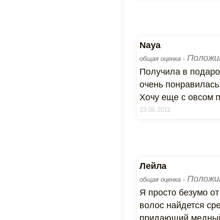
Naya
Положи
общая оценка -
Получила в подаро
очень понравилась,
Хочу еще с овсом п
23.06.2011
Лейла
Положи
общая оценка -
Я просто безумо от
волос найдется ср
придающий медный 