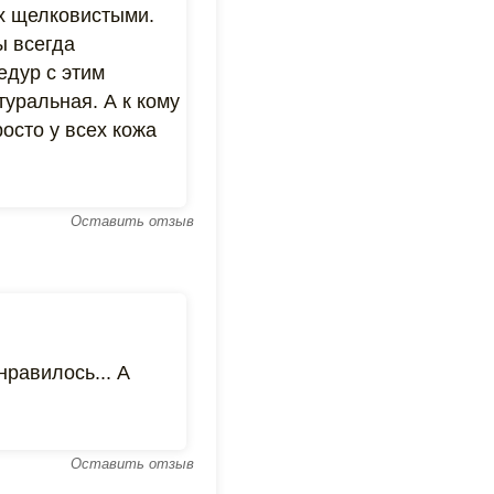
их щелковистыми.
ы всегда
едур с этим
туральная. А к кому
росто у всех кожа
Оставить отзыв
нравилось... А
Оставить отзыв