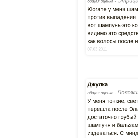
Отрица
общая оценка -
Klorane у меня ша
против выпадения в
вот шампунь-это ко
видимо это средст
как волосы после 
07.03.2011
Джулка
Положи
общая оценка -
У меня тонкие, св
перешла после Эль
достаточно грубый
шампуня и бальзам
издеваться. С мин