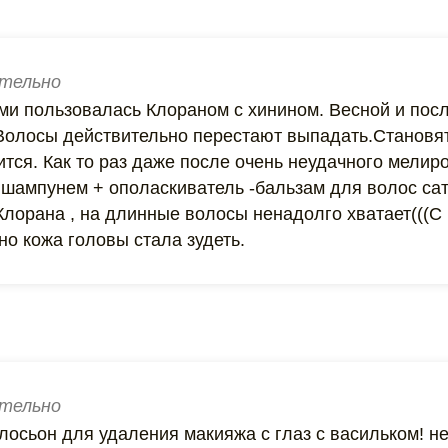
тельно
ми пользовалась Клораном с хинином. Весной и пос
олосы действительно перестают выпадать.Становят
ится. Как то раз даже после очень неудачного мелир
 шампунем + ополаскиватель -бальзам для волос сат
Клорана , на длинные волосы ненадолго хватает(((
но кожа головы стала зудеть.
тельно
лосьон для удаления макияжа с глаз с васильком! н