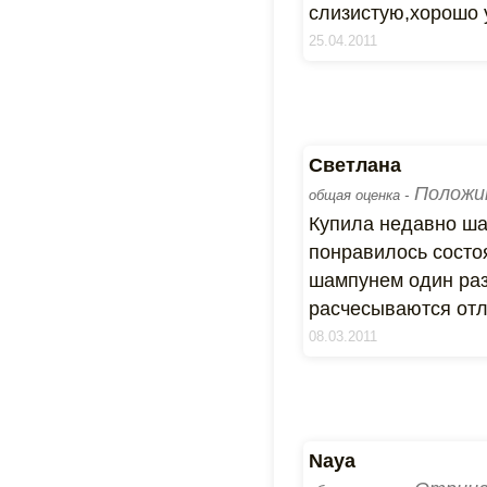
слизистую,хорошо 
25.04.2011
Светлана
Положи
общая оценка -
Купила недавно ша
понравилось состо
шампунем один раз,
расчесываются отли
08.03.2011
Naya