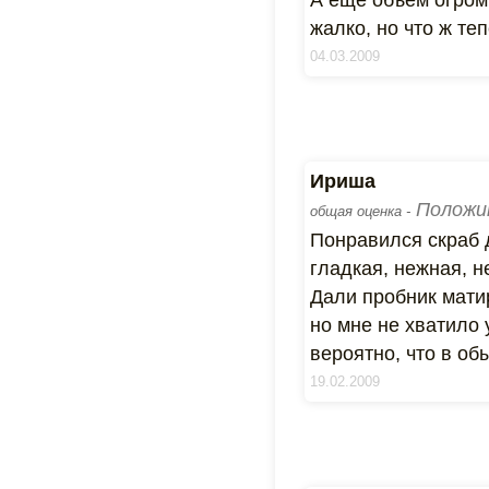
А еще объем огром
жалко, но что ж теп
04.03.2009
Ириша
Положи
общая оценка -
Понравился скраб д
гладкая, нежная, н
Дали пробник матир
но мне не хватило 
вероятно, что в об
19.02.2009