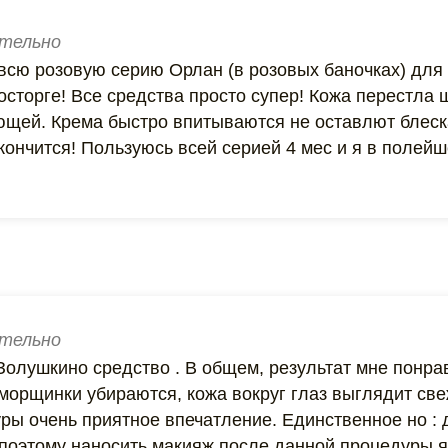
тельно
всю розовую серию Орлан (в розовых баночках) для
осторге! Все средства просто супер! Кожа перестла 
ющей. Крема быстро впитываются не оставлют блеск
акончится! Пользуюсь всей серией 4 мес и я в полейш
тельно
Золушкино средство . В общем, результат мне понра
морщинки убираются, кожа вокруг глаз выглядит све
ры очень приятное впечатление. Единственное но : 
 поэтому наносить макияж после данной процедуры я