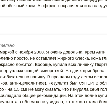
вой обычный крем. А эффект сохраняется и на след
тельно
маркой с ноября 2008. Я очень довольна! Крем Анти
олепно просто, не оставляет жирного блеска, кожа гл
екрасно ложится. Вообще, купила всю линейку Пюрт
 супер увлажняющей сывороткой. На днях приобрела
ую-обязательно напишу. В прошлом году летом испол
иков, анти-целюлитное). Результат был СУПЕР! В об
ро - на 1,5 см! Не могу сказать, что изнуряла себя г
 соблюдала общие рекомендации. На этой волне куп
езультата в объемах не увидела, хотя кожа стала бо