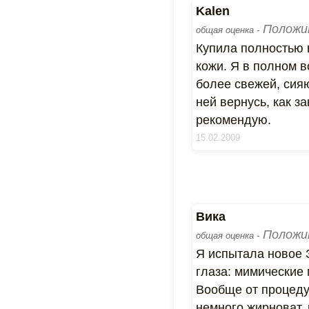
Kalen
Положи
общая оценка -
Купила полностью 
кожи. Я в полном в
более свежей, сия
ней вернусь, как з
рекомендую.
15.02.2009
Вика
Положи
общая оценка -
Я испытала новое 
глаза: мимические 
Вообще от процеду
немного жирноват,