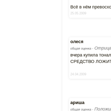
Всё в нём превосхо
25.05.2009
олеся
Отрица
общая оценка -
вчера купила то
СРЕДСТВО ЛОЖИТ
24.04.2009
ариша
Положи
общая оценка -