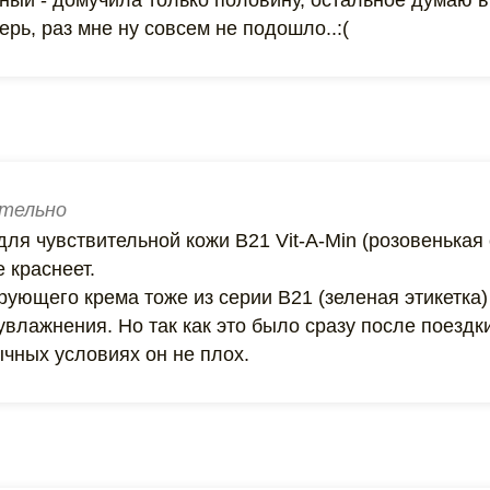
ный - домучила только половину, остальное думаю в
ерь, раз мне ну совсем не подошло..:(
тельно
ля чувствительной кожи B21 Vit-A-Min (розовенькая 
е краснеет.
ующего крема тоже из серии B21 (зеленая этикетка) 
увлажнения. Но так как это было сразу после поездк
ычных условиях он не плох.