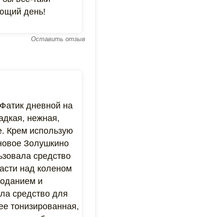
ующий день!
Оставить отзыв
 Фатик дневной на
адкая, нежная,
е. Крем использую
 новое Золушкино
ьзовала средство
ласти над коленом
олоданием и
ила средство для
лее тонизированная,