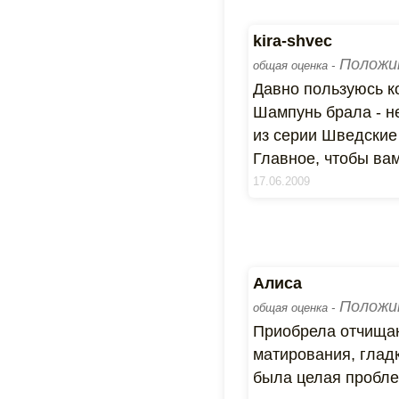
kira-shvec
Положи
общая оценка -
Давно пользуюсь ко
Шампунь брала - н
из серии Шведские 
Главное, чтобы вам
17.06.2009
Алиса
Положи
общая оценка -
Приобрела отчищаю
матирования, глад
была целая пробле