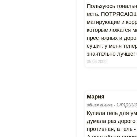
Пользуюсь тональни
есть. ПОТРЯСАЮЩИЙ
матирующие и корр
которые ложатся м
престижных и дороги
сушит, у меня тепе
значтельно лучше!
05.03.2009
Мария
Отрица
общая оценка -
Купила гель для ум
думала раз дорого 
противная, а гель -