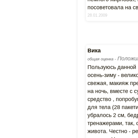
посоветовала на с
28.01.2009
Вика
Положи
общая оценка -
Пользуюсь данной 
осень-зиму - велик
свежая, макияж пр
на ночь, вместе с
средство , попроб
для тела (28 пакет
убралось 2 см, бед
тренажерами, так,
живота. Честно - р