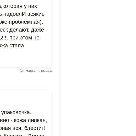
,которая у них
ь надоелИ всякие
аже проблемная),
еск делают, даже
!!!, при этом не
ожа стала
Оставить отзыв
упаковочка..
вно - кожа липкая,
рная вся, блестит!