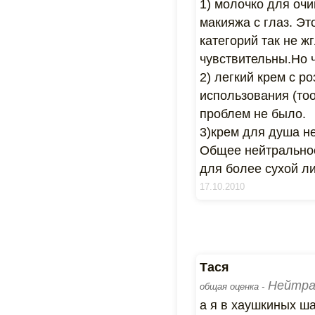
1) молочко для очи
макияжа с глаз. Эт
категорий так не ж
чувствительны.Но ч
2) легкий крем с 
использования (тоо
проблем не было.
3)крем для душа не
Общее нейтральное
для более сухой ли
17.10.2010
Тася
Нейтра
общая оценка -
а я в хаушкиных ш