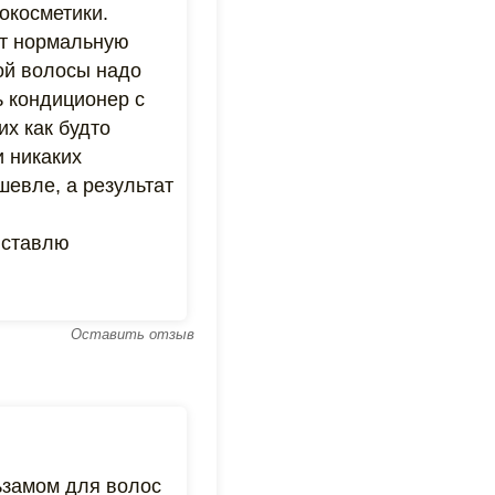
окосметики.
ют нормальную
кой волосы надо
ь кондиционер с
их как будто
и никаких
шевле, а результат
 ставлю
Оставить отзыв
льзамом для волос