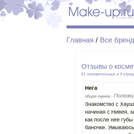
Главная
/
Все брен
Отзывы о косме
61 положительных и 4 отри
Нега
Положи
общая оценка -
Знакомство с Хауш
начиная с Нивея, з
как после нее губ
баночке. Умываюсь 