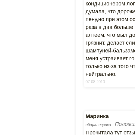
кондиционером лого
думала, что дорож
пену,но при этом 
раза в два больше
алтеем, что мыл до
грязнит, делает сл
шампуней-бальзамов
меня устраивает г
только из-за того
нейтрально.
07.08.2010
Маринка
Положи
общая оценка -
Прочитала тут отзы