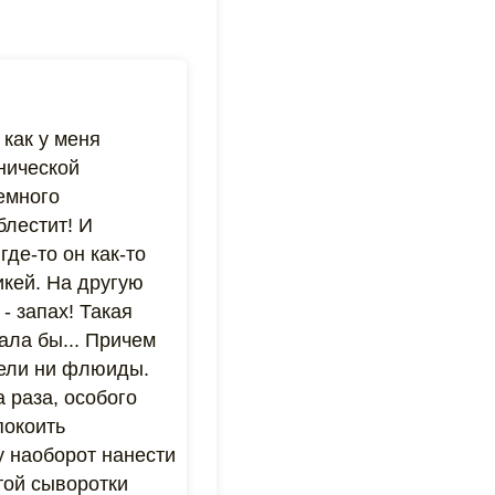
 как у меня
нической
немного
блестит! И
где-то он как-то
икей. На другую
- запах! Такая
ала бы... Причем
гели ни флюиды.
 раза, особого
покоить
у наоборот нанести
той сыворотки