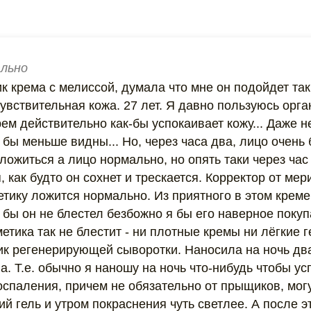
льно
 крема с мелиссой, думала что мне он подойдет так
увствительная кожа. 27 лет. Я давно пользуюсь орга
рем действительно как-бы успокаивает кожу... Даже 
бы меньше видны... Но, через часа два, лицо очень 
ложиться а лицо нормально, но опять таки через час 
, как будто он сохнет и трескается. Корректор от мер
тику ложится нормально. Из приятного в этом креме 
 бы он не блестел безбожно я бы его наверное покуп
етика так не блестит - ни плотные кремы ни лёгкие 
к регенерирующей сыворотки. Наносила на ночь два
. Т.е. обычно я наношу на ночь что-нибудь чтобы ус
оспаления, причем не обязательно от прыщиков, мог
 гель и утром покраснения чуть светлее. А после э