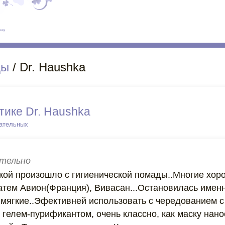
ды
/ Dr. Haushka
тике Dr. Haushka
цательных
тельно
кой произошло с гигиенической помады..Многие хор
атем Авион(Франция), Вивасан...Остановилась именн
ы мягкие..Эфективней использовать с чередованием 
гелем-пурификантом, очень классно, как маску нано