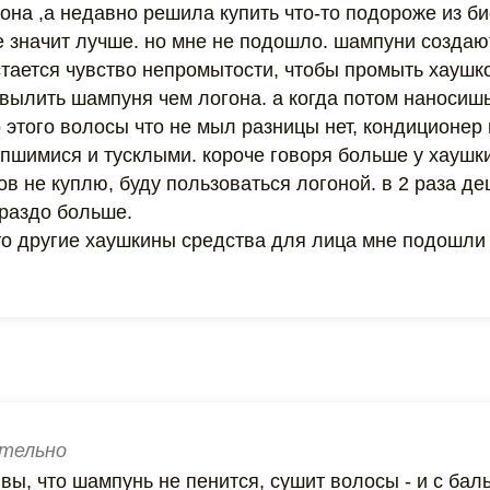
на ,а недавно решила купить что-то подороже из би
е значит лучше. но мне не подошло. шампуни созда
остается чувство непромытости, чтобы промыть хауш
 вылить шампуня чем логона. а когда потом наносиш
 этого волосы что не мыл разницы нет, кондиционер 
ипшимися и тусклыми. короче говоря больше у хаушк
 не куплю, буду пользоваться логоной. в 2 раза де
ораздо больше.
 что другие хаушкины средства для лица мне подошли
тельно
вы, что шампунь не пенится, сушит волосы - и с ба