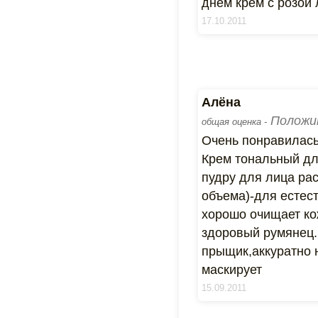
днем крем с розой 
17.10.2011
Алёна
Положи
общая оценка -
Очень понравилась
Крем тональный дл
пудру для лица ра
объема)-для естес
хорошо очищает ко
здоровый румянец.
прыщик,аккуратно 
маскирует
15.09.2011