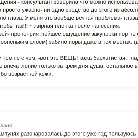
щения - консультант заверила что можно использова
о просто ужасно- ни одно средство до этого из абсо
гло глаза. У меня это вообще вечная проблема- глаза
тобы так!!! + жирная пленка после нанесения.
розой- пренеприятнейшее ощущение закупорки пор не 
ооненьким слоем) забило поры даже в тех местах, гд
 помню с чем, -вот это ВЕЩЬ! кожа бархатистая, гла
 впечатление только за крем для душа, остальное 
бо возрастной кожи.
льно
ампунях разочаровалась.до этого уже год пользуюсь