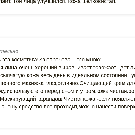
лайт. Тон лица улучшился. Кожа шелковистая.
тельно
 эта косметика!Из опробованного мною:
я лица-очень хороший,выравнивает,освежает цвет л
ссыпчатую-кожа весь день в идеальном состоянии.Ту
твенного макияжа глаз,отлично.Очищающий крем дл
жу,использую его перед сном и утром,кожа чистая,р
Маскирующий карандаш Чистая кожа -если появляе
наношу средство,всё проходит,можно нанести повер