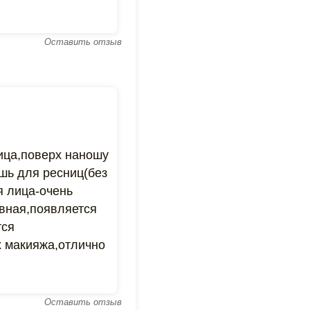
Оставить отзыв
ица,поверх наношу
шь для ресниц(без
я лица-очень
овная,появляется
тся
х макияжа,отлично
Оставить отзыв