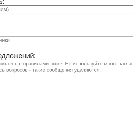
ь:
едложений: