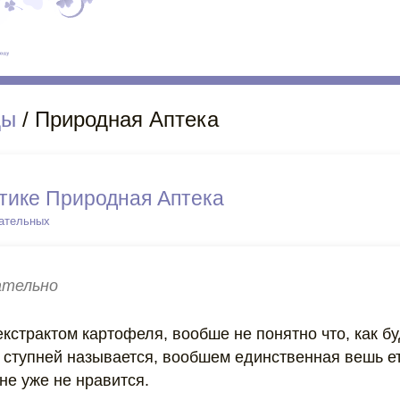
ды
/ Природная Аптека
тике Природная Аптека
цательных
тельно
екстрактом картофеля, вообше не понятно что, как буд
 ступней называется, вообшем единственная вешь е
не уже не нравится.