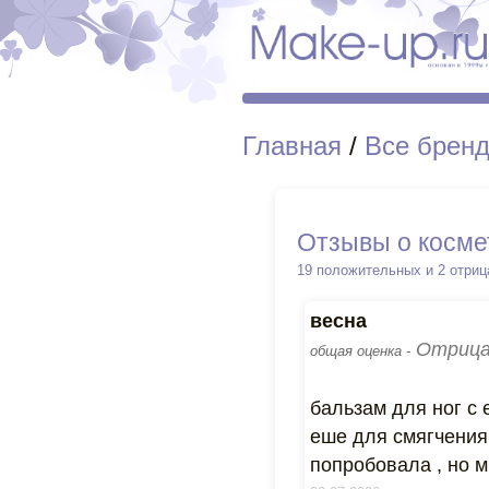
Главная
/
Все брен
Отзывы о косме
19 положительных и 2 отри
весна
Отрица
общая оценка -
бальзам для ног с 
еше для смягчения
попробовала , но м