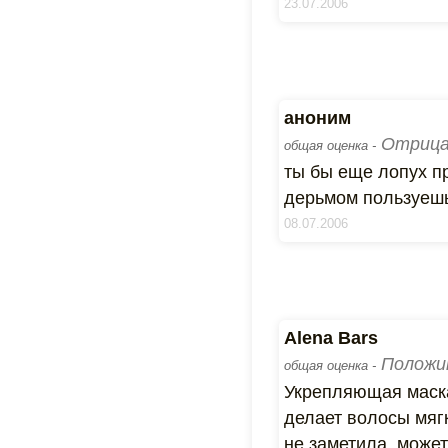
23.07.2006
аноним
Отрица
общая оценка -
ты бы еще лопух пр
дерьмом пользуеш
08.07.2006
Alena Bars
Положи
общая оценка -
Укрепляющая маска
делает волосы мяг
не заметила, может