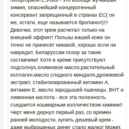
nitropropane-1.3-diol - это вообще жучайшая
химия, опаснейший концерогенный
консервант запрещенный в странах ЕС( он
же, кстати, еще называется бропанол)!!!
Девочки, этот крем расчитал только на
внешний эффект! Пользы вашей коже он
точно не принесет никакой, хорошо если не
навредит. Беларуссам позор за такие
составчики! Хотя в креме присутствуют
подсолнух,оливковое масло,растительный
коллаген,масло сладкого миндаля,дрожжевой
экстракт, стабилизированный витамин А,
витамин Е, масло зародышей пшеницы, ВНТ и
лимонная кислота - вся эта полезность
съедается кошмарным колличеством химиии!!
Черт меня дернул первый раз, со времен
ранней молодости, купить дешевый крем -
даже выброшеных денег стало жалко! Может,