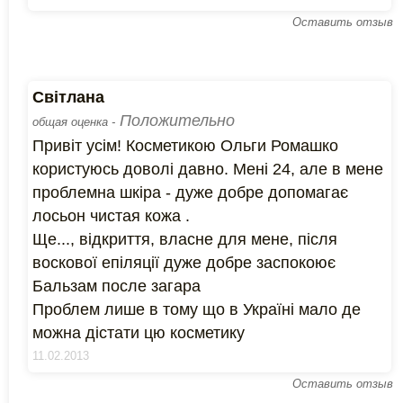
Оставить отзыв
Світлана
Положительно
общая оценка -
Привіт усім! Косметикою Ольги Ромашко
користуюсь доволі давно. Мені 24, але в мене
проблемна шкіра - дуже добре допомагає
лосьон чистая кожа .
Ще..., відкриття, власне для мене, після
воскової епіляції дуже добре заспокоює
Бальзам после загара
Проблем лише в тому що в Україні мало де
можна дістати цю косметику
11.02.2013
Оставить отзыв