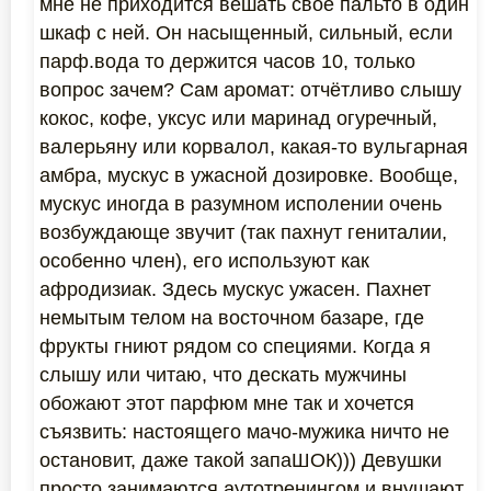
мне не приходится вешать своё пальто в один
шкаф с ней. Он насыщенный, сильный, если
парф.вода то держится часов 10, только
вопрос зачем? Сам аромат: отчётливо слышу
кокос, кофе, уксус или маринад огуречный,
валерьяну или корвалол, какая-то вульгарная
амбра, мускус в ужасной дозировке. Вообще,
мускус иногда в разумном исполении очень
возбуждающе звучит (так пахнут гениталии,
особенно член), его используют как
афродизиак. Здесь мускус ужасен. Пахнет
немытым телом на восточном базаре, где
фрукты гниют рядом со специями. Когда я
слышу или читаю, что дескать мужчины
обожают этот парфюм мне так и хочется
съязвить: настоящего мачо-мужика ничто не
остановит, даже такой запаШОК))) Девушки
просто занимаются аутотренингом и внушают