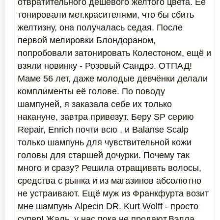
отвратительного дешевого желтого цвета. Её
тонировали мет.красителями, что бы сбить
желтизну, она получалась седая. После
первой мелировки Блондораном,
попробовали затонировать Колестоном, ещё и
взяли новинку - Розовый Сандрэ. ОТПАД!
Маме 56 лет, даже молодые девчёнки делали
комплименты её голове. По поводу
шампуней, я заказала себе их только
накануне, завтра привезут. Беру SP серию
Repair, Enrich почти всю , и Balanse Scalp
только шампунь для чувствительной кожи
головы для старшей дочурки. Почему так
много и сразу? Решила отращивать волосы,
средства с рынка и из магазинов абсолютно
не устраивают. Ещё муж из Франкфурта возит
мне шампунь Alpecin DR. Kurt Wolff - просто
супер! Жаль, у нас пока не продают.Вэлла