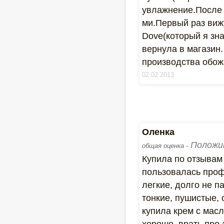
увлажнение.После 
ми.Первый раз вижу
Dove(который я зн
вернула в магазин
производства обож
02.02.2013
Оленка
Положи
общая оценка -
Купила по отзывам 
пользовалась проф
легкие, долго не п
тонкие, пушистые,
купила крем с масл