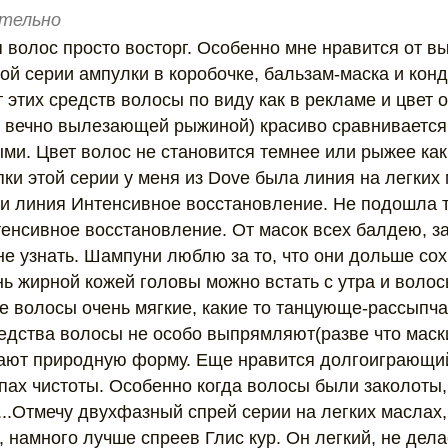
тельно
 волос просто восторг. Особенно мне нравится от 
этой серии ампулки в коробочке, бальзам-маска и кон
 этих средств волосы по виду как в рекламе и цвет
 вечно вылезающей рыжиной) красиво сравнивается
ми. Цвет волос не становится темнее или рыжее как
ки этой серии у меня из Dove была линия на легких
и линия Интенсивное восстановление. Не подошла т
тенсивное восстановление. От масок всех балдею, 
не узнать. Шампуни люблю за то, что они дольше со
нь жирной кожей головы можно встать с утра и воло
не волосы очень мягкие, какие то танцующе-рассыпч
едства волосы не особо выпрямляют(разве что маски
ают природную форму. Еще нравится долгоиграющий
пах чистоты. Особенно когда волосы были заколоты,
..Отмечу двухфазный спрей серии на легких маслах,
 намного лучше спреев Глис кур. Он легкий, не дел