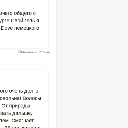
ичего общего с
рге.Свой гель я
 Dove немецкого
Оставить отзыв
ого очень долго
довольна! Волосы
е. От природы
овать дальше,
блем. Смягчает