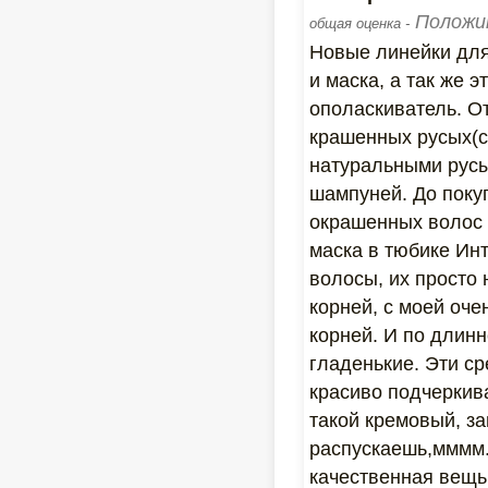
Положи
общая оценка -
Новые линейки для
и маска, а так же 
ополаскиватель. От
крашенных русых(с
натуральными русы
шампуней. До покуп
окрашенных волос 
маска в тюбике Ин
волосы, их просто 
корней, с моей оче
корней. И по длин
гладенькие. Эти ср
красиво подчеркив
такой кремовый, за
распускаешь,мммм.
качественная вещь,