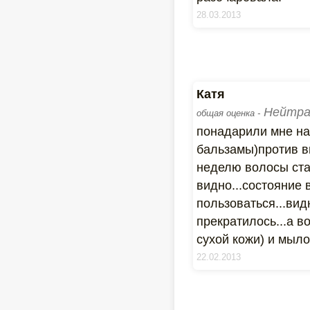
28.03.2013
Катя
Нейтра
общая оценка -
понадарили мне на
бальзамы)против вы
неделю волосы ста
видно...состояние 
пользоваться...вид
прекратилось...а в
сухой кожи) и мыло
22.02.2013