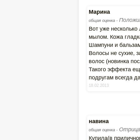
Марина
Положи
общая оценка -
Вот уже несколько 
мылом. Кожа гладка
Шампуни и бальза
Волосы не сухие, з
волос (новинка пос
Такого эффекта ещ
подругам всегда д
18.02.2013
навина
Отрица
общая оценка -
Купила(в прилично