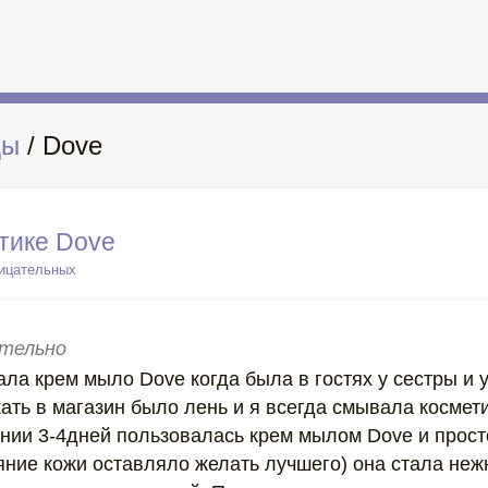
ды
/ Dove
тике Dove
рицательных
тельно
ла крем мыло Dove когда была в гостях у сестры и 
жать в магазин было лень и я всегда смывала косме
ении 3-4дней пользовалась крем мылом Dove и прост
яние кожи оставляло желать лучшего) она стала неж