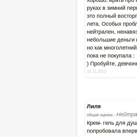
хорошо, врать про а
руках в зимний пер
это полный восторг
лета. Особых пробл
нейтрален, ненавя
небольшие деньги к
но как многолетни
пока не покупала :
) Пробуйте, девчон
10.11.2012
Лиля
Нейтра
общая оценка -
Крем- гель для душ
попробовала вперв