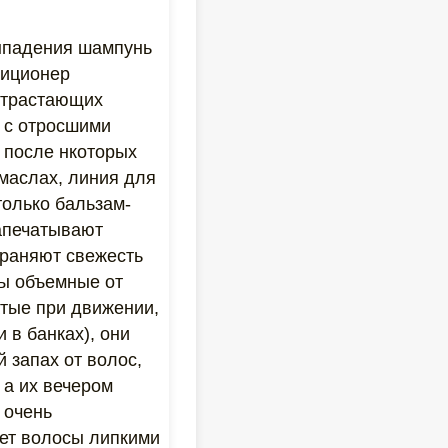
выпадения шампунь
диционер
 отрастающих
 с отросшими
 после нкоторых
 маслах, линия для
олько бальзам-
запечатывают
храняют свежесть
сы объемные от
атые при движении,
 в банках), они
 запах от волос,
 а их вечером
 очень
ает волосы липкими