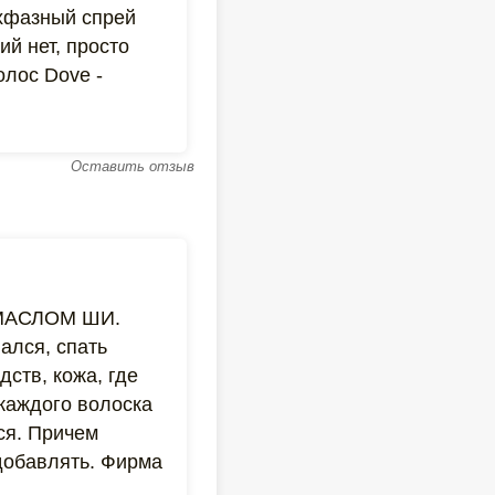
ухфазный спрей
й нет, просто
олос Dove -
Оставить отзыв
с МАСЛОМ ШИ.
ался, спать
ств, кожа, где
каждого волоска
ься. Причем
 добавлять. Фирма