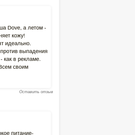
а Dove, а летом -
няет кожу!
т идеально.
м против выпадения
 как в рекламе.
 Всем своим
Оставить отзыв
окое питание-