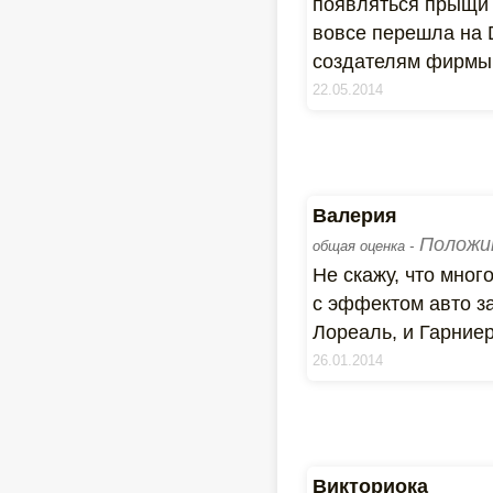
появляться прыщи и
вовсе перешла на 
создателям фирмы 
22.05.2014
Валерия
Положи
общая оценка -
Не скажу, что мног
с эффектом авто з
Лореаль, и Гарниер
26.01.2014
Викториока