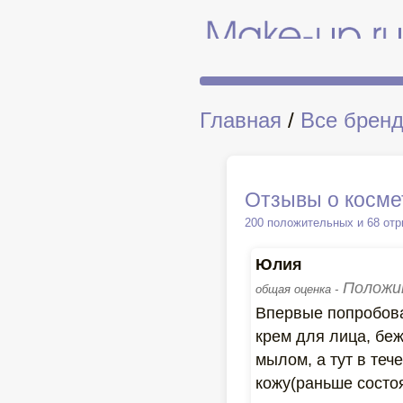
Главная
/
Все брен
Отзывы о косме
200 положительных и 68 от
Юлия
Положи
общая оценка -
Впервые попробова
крем для лица, бе
мылом, а тут в теч
кожу(раньше состо