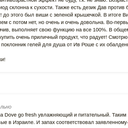
нтивозрастной эффект не буду, т.к. не знаю. Возраст 
иод склонна к сухости. Также есть дезик Дав против 
! до этого был виши с зеленой крышечкой. В итоге В
ем с потом нет, но очень и очень довольна. Во-перв
зчив, выполняет свою функцию на все 100%. В обще
упить очень приличный продукт, что радует! Смотрю
й поклонник гелей для душа от Ив Роше с их обалде
ки!
льно
а Dove go fresh увлажняющий и питательный. Таким 
ые в Израиле. И запах соответствовал заявленному-