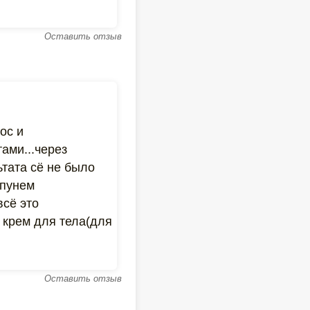
Оставить отзыв
ос и
ами...через
тата сё не было
мпунем
всё это
 крем для тела(для
Оставить отзыв