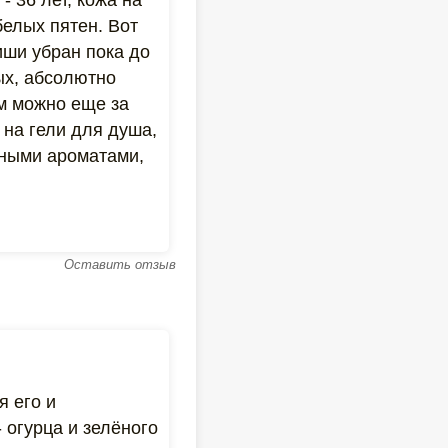
- 36 лет, кожа на
белых пятен. Вот
иши убран пока до
ых, абсолютно
м можно еще за
 на гели для душа,
нными ароматами,
Оставить отзыв
я его и
 огурца и зелёного