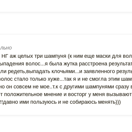
льно
 НГ аж целых три шампуня (к ним еще маски для вол
падения волос...я была жутка расстроена результат
ли редеть,выпадать клочьями...и заявленного резуль
волос стало только хуже...так я и не смогла этим ша
но он совсем не мое..т.к с другими шампунями сразу 
от положительное мнение и восторг у меня вызывают
!!давно ими пользуюсь и не собираюсь менять)))