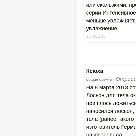
или скользкими, п
серии Интенсивное
меньше увлажняет. 
увлажнение.
13.09.2013
Ксюха
Отрица
общая оценка -
На 8 марта 2013 с
Лосьон для тела о
пришлось ложиться 
наносился лосьон,
тела (ранее такого
изготовитель Герм
разочаровала.