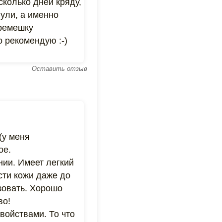
есколько дней кряду,
нули, а именно
еремешку
 рекомендую :-)
Оставить отзыв
(у меня
ое.
нии. Имеет легкий
сти кожи даже до
зовать. Хорошо
во!
войствами. То что