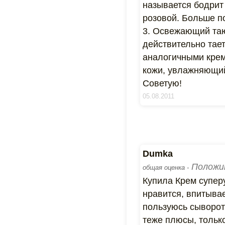
называется бодрит
розовой. Больше п
3. Освежающий таю
действительно тает
аналогичными крема
кожи, увлажняющий
Советую!
05.08.2011
Dumka
Положи
общая оценка -
Купила Крем суперу
нравится, впитывае
пользуюсь сыворот
теже плюсы, только