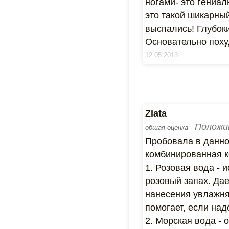
ногами- это гениаль
это такой шикарный
выспались! Глубок
Основательно поху
12.05.2013
Zlata
Положи
общая оценка -
Пробовала в данной
комбинированная к
1. Розовая вода -
розовый запах. Да
нанесения увлажня
помогает, если над
2. Морская вода -