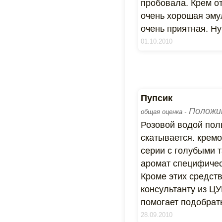
пробовала. Крем от
очень хорошая эмул
очень приятная. Ну
01.10.2010
Пупсик
Положи
общая оценка -
Розовой водой пол
скатывается. кремо
серии с голубыми 
аромат специфичес
Кроме этих средст
консультанту из ЦУ
помогает подобрать
28.09.2010