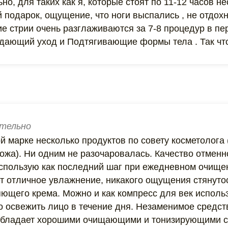
но, для таких как я, которые стоят по 11-12 часов н
 подарок, ощущение, что ноги выспались , не отдох
ие стрии очень разглаживаются за 7-8 процедур в п
дающий уход и Подтягивающие формы тела . Так что
тельно
 марке несколько продуктов по совету косметолога 
ожа). Ни одним не разочаровалась. Качество отменн
 использую как последний шаг при ежедневном очище
ет отличное увлажнение, никакого ощущения стянуто
ющего крема. Можно и как компресс для век исполь
о освежить лицо в течение дня. Незаменимое средст
 обладает хорошими очищающими и тонизирующими с