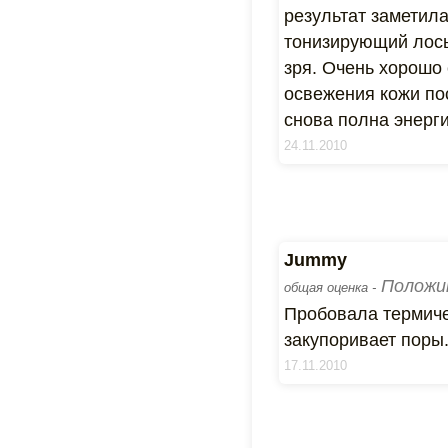
результат заметил
тонизирующий лось
зря. Очень хорошо 
освежения кожи пос
снова полна энерги
24.11.2010
Jummy
Положи
общая оценка -
Пробовала термичес
закупоривает поры
17.11.2010