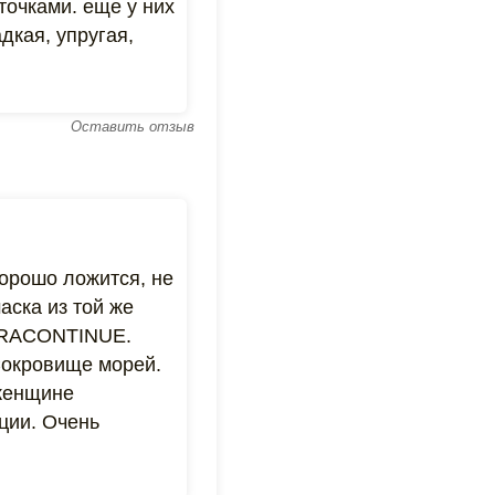
точками. еще у них
дкая, упругая,
Оставить отзыв
хорошо ложится, не
аска из той же
YDRACONTINUE.
Сокровище морей.
 женщине
ции. Очень