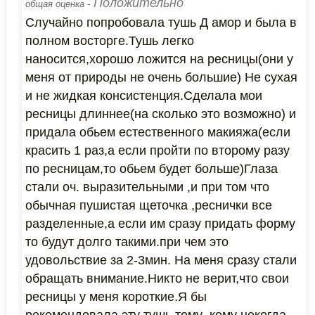
Положительно
общая оценка -
Случайно попробовала тушь Д амор и была в
полном восторге.Тушь легко
наносится,хорошо ложится на ресницы(они у
меня от природы не очень большие) Не сухая
и не жидкая консистенция.Сделала мои
ресницы длиннее(на сколько это возможно) и
придала обьем естественного макияжа(если
красить 1 раз,а если пройти по второму разу
по ресницам,то обьем будет больше)Глаза
стали оч. выразительными ,и при том что
обычная пушистая щеточка ,реснички все
разделенные,а если им сразу придать форму
то будут долго такими.при чем это
удовольствие за 2-3мин. На меня сразу стали
обращать внимание.Никто не верит,что свои
ресницы у меня короткие.Я бы