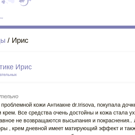
ды
/ Ирис
тике Ирис
цательных
тельно
проблемной кожи Антиакне dr.Irisova, покупала доч
 крем. Все средства очень достойны и кожа стала у
авное не возвращаются высыпания и покраснения.. 
оры , крем дневной имеет матирующий эффект и так