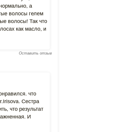
 нормально, а
ытые волосы гелем
ые волосы! Так что
лосах как масло, и
Оставить отзыв
онравился. что
Irisova. Сестра
ть, что результат
лажненная. И