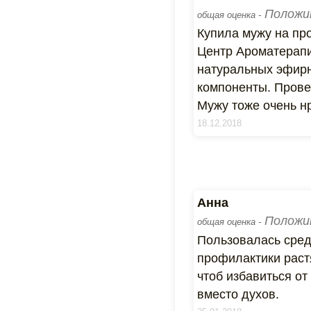
Положи
общая оценка -
Купила мужу на про
Центр Ароматерапи
натуральных эфирн
компоненты. Провер
Мужу тоже очень н
18.12.2018
Анна
Положи
общая оценка -
Пользовалась сред
профилактики раст
чтоб избавиться о
вместо духов.