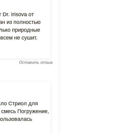
r. Irisova от
ан из полностью
олько природные
всем не сушит.
Оставить отзыв
сло Стриол для
 смесь Погружение,
Пользовалась