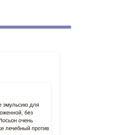
ке эмульсию для
хоженной, без
Лосьон очень
же лечебный против