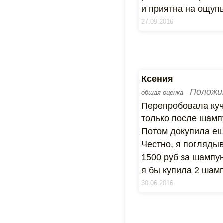
и приятна на ощуп
27.09.2016
Ксения
Положи
общая оценка -
Перепробовала куч
только после шамп
Потом докупила ещ
Честно, я поглядыв
1500 руб за шампун
я бы купила 2 шамп
30.06.2016