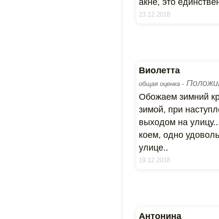
акне, это единств
23.12.2018
Виолетта
Положи
общая оценка -
Обожаем зимний кр
зимой, при наступл
выходом на улицу.
коем, одно удовол
улице..
19.12.2018
Антонина