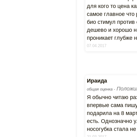
для кого то цена к
самое главное что
био стимул против
дешево и хорошо не
проникает глубже 
07.04.2017
Ираида
Положи
общая оценка -
Я обычно читаю раз
впервые сама пишу.
подарила на 8 март
есть. Однозначно у
носогубка стала не
21.03.2017