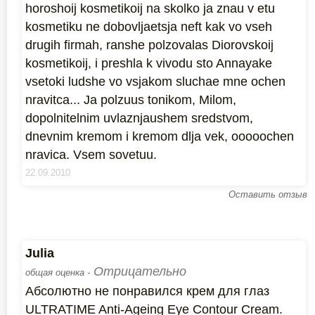
horoshoij kosmetikoij na skolko ja znau v etu
kosmetiku ne dobovljaetsja neft kak vo vseh
drugih firmah, ranshe polzovalas Diorovskoij
kosmetikoij, i preshla k vivodu sto Annayake
vsetoki ludshe vo vsjakom sluchae mne ochen
nravitca... Ja polzuus tonikom, Milom,
dopolnitelnim uvlaznjaushem sredstvom,
dnevnim kremom i kremom dlja vek, ooooochen
nravica. Vsem sovetuu.
22.09.2010
Оставить отзыв
Julia
Отрицательно
общая оценка -
Абсолютно не понравился крем для глаз
ULTRATIME Anti-Ageing Eye Contour Cream.