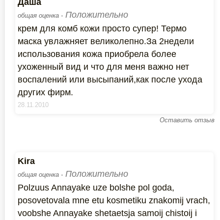
Даша
Положительно
общая оценка -
крем для комб кожи просто супер! Термо
маска увлажняет великолепно.За 2недели
использования кожа приобрела более
ухоженный вид и что для меня важно нет
воспалений или высыпаний,как после ухода
других фирм.
28.11.2010
Оставить отзыв
Kira
Положительно
общая оценка -
Polzuus Annayake uze bolshe pol goda,
posovetovala mne etu kosmetiku znakomij vrach,
voobshe Annayake shetaetsja samoij chistoij i