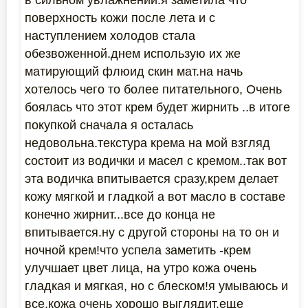
в сильном увлажнении.я заметила что
поверхность кожи после лета и с
наступлением холодов стала
обезвоженной.днем использую их же
матирующий флюид скин мат.на начь
хотелось чего то более питательного, Очень
боялась что этот крем будет жирнить ..в итоге
покупкой сначала я осталась
недовольна.текстура крема на мой взгляд
состоит из водички и масел с кремом..так вот
эта водичка впитывается сразу,крем делает
кожу мягкой и гладкой а вот масло в составе
конечно жирнит...все до конца не
впитывается.ну с другой стороны на то он и
ночной крем!что успела заметить -крем
улучшает цвет лица, на утро кожа очень
гладкая и мягкая, но с блеском!я умываюсь и
все.кожа очень хорошо выглядит.еще