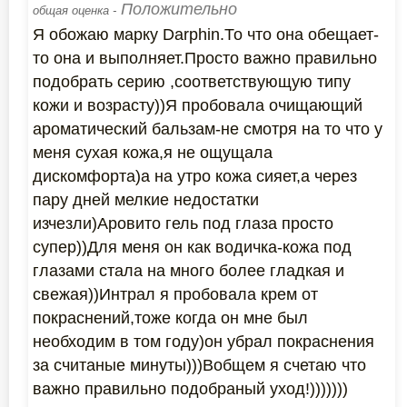
Положительно
общая оценка -
Я обожаю марку Darphin.То что она обещает-
то она и выполняет.Просто важно правильно
подобрать серию ,соответствующую типу
кожи и возрасту))Я пробовала очищающий
ароматический бальзам-не смотря на то что у
меня сухая кожа,я не ощущала
дискомфорта)а на утро кожа сияет,а через
пару дней мелкие недостатки
изчезли)Аровито гель под глаза просто
супер))Для меня он как водичка-кожа под
глазами стала на много более гладкая и
свежая))Интрал я пробовала крем от
покраснений,тоже когда он мне был
необходим в том году)он убрал покраснения
за считаные минуты)))Вобщем я счетаю что
важно правильно подобраный уход!)))))))